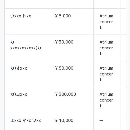
ウxxx トxx
¥ 5,000
Atrium
Y
concer
t
カ
¥ 30,000
Atrium
Y
xxxxxxxxxxx(カ
concer
t
カ)オxxx
¥ 50,000
Atrium
Y
concer
t
カ)ヨxxx
¥ 300,000
Atrium
Y
concer
t
エxxx マxx ツxx
¥ 10,000
—
Y
M