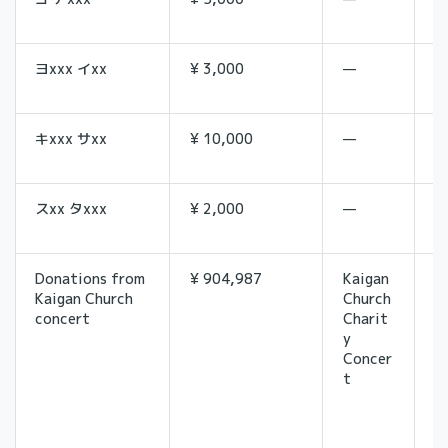
ヨxxx イxx
¥ 3,000
—
T
K
キxxx サxx
¥ 10,000
—
Y
スxx タxxx
¥ 2,000
—
Y
Donations from
¥ 904,987
Kaigan
Y
Kaigan Church
Church
K
concert
Charit
C
y
Concer
t