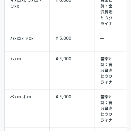
マxxxxx リxxx・
¥ 6,000
音楽と
リxx
詩：宮
沢賢治
とウク
ライナ
ハxxxx マxx
¥ 5,000
—
—
ムxxx
¥ 3,000
音楽と
詩：宮
沢賢治
とウク
ライナ
ベxxx キxx
¥ 3,000
音楽と
詩：宮
沢賢治
とウク
ライナ