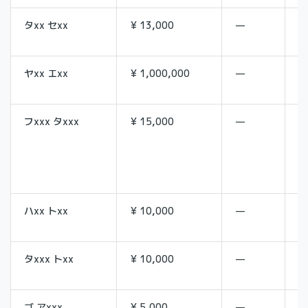
タxx セxx
¥ 13,000
—
Y
ヤxx エxx
¥ 1,000,000
—
K
フxxx タxxx
¥ 15,000
—
T
C
C
(
i)
ハxx トxx
¥ 10,000
—
—
タxxx トxx
¥ 10,000
—
—
ゴ アxxx
¥ 5,000
—
Y