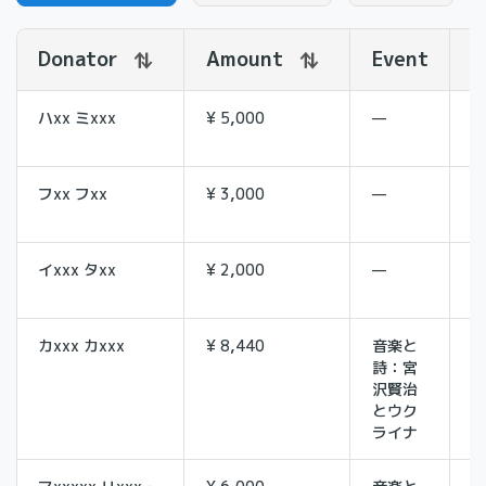
⇅
⇅
Donator
Amount
Event
L
ハxx ミxxx
¥ 5,000
—
—
フxx フxx
¥ 3,000
—
—
イxxx タxx
¥ 2,000
—
—
カxxx カxxx
¥ 8,440
音楽と
詩：宮
沢賢治
とウク
ライナ