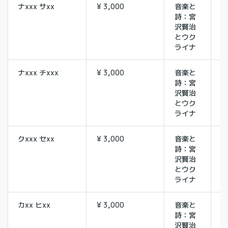
ナxxx サxx
¥ 3,000
音楽と
詩：宮
沢賢治
とウク
ライナ
ナxxx チxxx
¥ 3,000
音楽と
詩：宮
沢賢治
とウク
ライナ
クxxx セxx
¥ 3,000
音楽と
詩：宮
沢賢治
とウク
ライナ
カxx ヒxx
¥ 3,000
音楽と
詩：宮
沢賢治