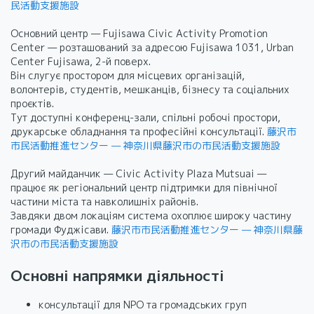
民活動支援施設
Основний центр — Fujisawa Civic Activity Promotion
Center — розташований за адресою Fujisawa 1031, Urban
Center Fujisawa, 2-й поверх.
Він слугує простором для місцевих організацій,
волонтерів, студентів, мешканців, бізнесу та соціальних
проєктів.
Тут доступні конференц-зали, спільні робочі простори,
друкарське обладнання та професійні консультації.
藤沢市
市民活動推進センター — 神奈川県藤沢市の市民活動支援施設
Другий майданчик — Civic Activity Plaza Mutsuai —
працює як регіональний центр підтримки для північної
частини міста та навколишніх районів.
Завдяки двом локаціям система охоплює широку частину
громади Фуджісави.
藤沢市市民活動推進センター — 神奈川県藤
沢市の市民活動支援施設
Основні напрямки діяльності
консультації для NPO та громадських груп