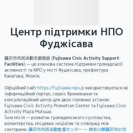
Центр підтримки НПО
Фуджісава
藤沢市市民活動支援施設 (
Fujisawa Civic Activity Support
Facilities
) — це ключова система підтримки громадської
активності та NPO у місті Фуджісава, префектура
Канаґава, Японія.
Офіційний сайт
https://fujisawa-npo.jp
використовується як
інформаційний портал, сервіс бронювання та
консультаційний центр для двох головних установ:
Fujisawa Civic Activity Promotion Center та Fujisawa Civic
Activity Plaza Mutsuai.
Їхня місія — розвиток громадянського суспільства,
волонтерства, місцевих ініціатив та співпраці між
секторами.
藤沢市市民活動推進センター — 神奈川県藤沢市の市