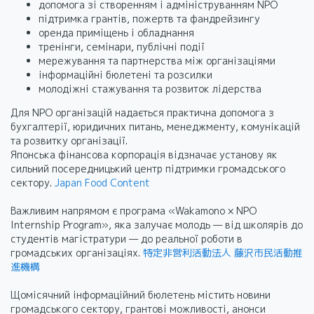
допомога зі створенням і адмініструванням NPO
підтримка грантів, пожертв та фандрейзингу
оренда приміщень і обладнання
тренінги, семінари, публічні події
мережування та партнерства між організаціями
інформаційні бюлетені та розсилки
молодіжні стажування та розвиток лідерства
Для NPO організацій надається практична допомога з
бухгалтерії, юридичних питань, менеджменту, комунікацій
та розвитку організації.
Японська фінансова корпорація відзначає установу як
сильний посередницький центр підтримки громадського
сектору.
Japan Food Content
Важливим напрямом є програма «Wakamono × NPO
Internship Program», яка залучає молодь — від школярів до
студентів магістратури — до реальної роботи в
громадських організаціях.
特定非営利活動法人 藤沢市民活動推
進機構
Щомісячний інформаційний бюлетень містить новини
громадського сектору, грантові можливості, анонси