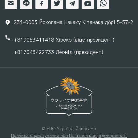
231-0003 Йокогама Накаку Кітанака дōрі 5-57-2
+819053411418
Хіроко (віце-президент)
+817043422733
Леонід (президент)
© НПО Україна-Йокогама
Правила користування або Політика конфіденційності