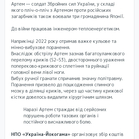
Артем — солдат Збройних сил України, у складі
якого пліч-о-пліч з Артемом проти російських
загарбників також воювали три громадянина Японії.
До війни працював інженером-теплоенергетиком.
Наприкінці 2022 року отримав важке кульове та
мінно-вибухове поранення.
Внаслідок обстрілу Артем зазнав багатоуламкового
перелому крижів (S2–S3), двостороннього ураження
попереково-крижового сплетіння та руйнації
головної вени лівої ноги.
Вибух ручної гранати спричинив значну політравму.
Поранення призвело до пошкодження спинного
мозку в ділянці крижів, через що частину крижової
кістки довелось видалити хірургічним шляхом.
Наразі Артем страждає від серйозних
порушень роботи тазових органів і
постійного виснажливого болю.
НПО «Україна-Йокогама»
організовує збір коштів