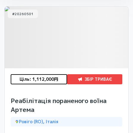
#
20260501
Ціль
:
1,112,000
円
ЗБІР ТРИВАЄ
Реабілітація пораненого воїна
Артема
Ровіго (RO), Італія